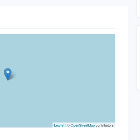
Leaflet
| ©
OpenStreetMap
contributors