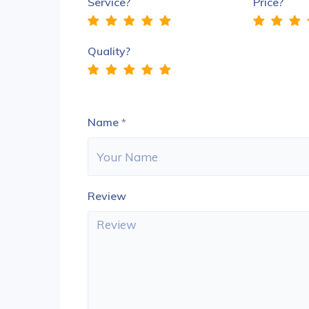
Service?
Price?
Quality?
Name
*
Review