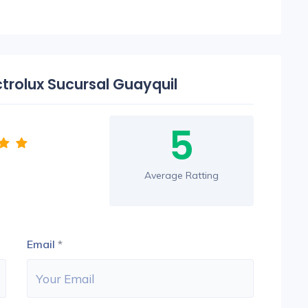
ctrolux Sucursal Guayquil
5
Average Ratting
Email
*