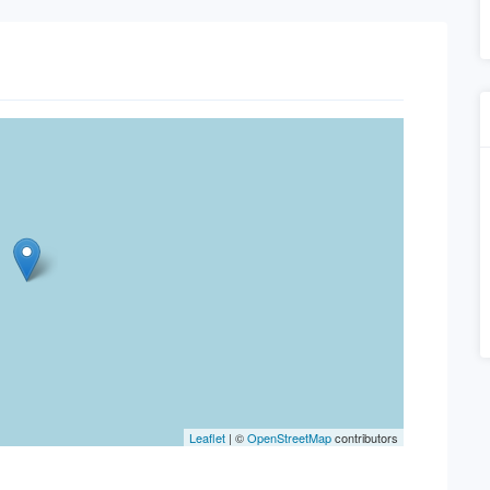
Leaflet
| ©
OpenStreetMap
contributors