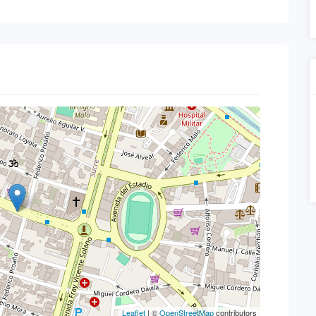
Leaflet
| ©
OpenStreetMap
contributors