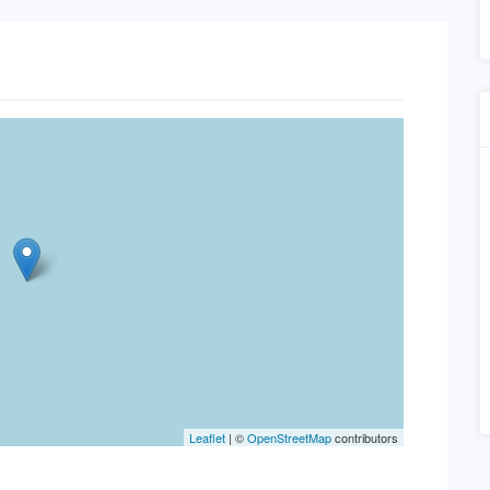
Leaflet
| ©
OpenStreetMap
contributors