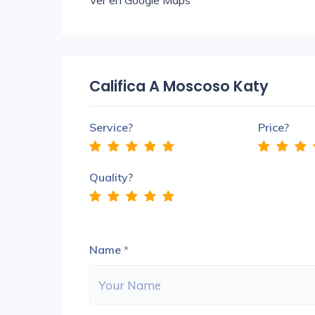
Ver en Google Maps
Califica A Moscoso Katy
Service?
Price?
Quality?
Name
*