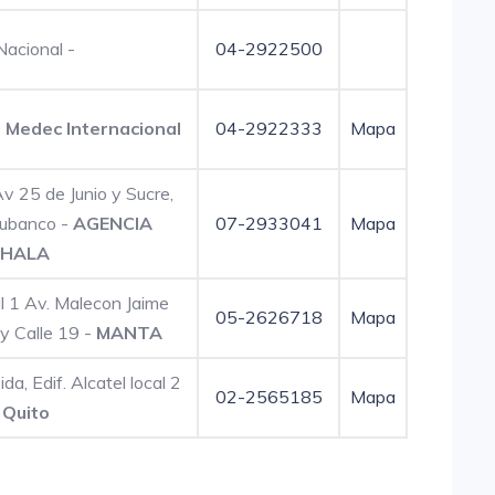
acional -
04-2922500
-
Medec Internacional
04-2922333
Mapa
 25 de Junio y Sucre,
dubanco -
AGENCIA
07-2933041
Mapa
HALA
al 1 Av. Malecon Jaime
05-2626718
Mapa
y Calle 19 -
MANTA
da, Edif. Alcatel local 2
02-2565185
Mapa
-
Quito