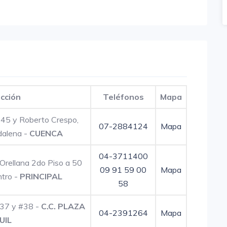
ección
Teléfonos
Mapa
-45 y Roberto Crespo,
07-2884124
Mapa
dalena -
CUENCA
04-3711400
 Orellana 2do Piso a 50
09 91 59 00
Mapa
ntro -
PRINCIPAL
58
 #37 y #38 -
C.C. PLAZA
04-2391264
Mapa
UIL