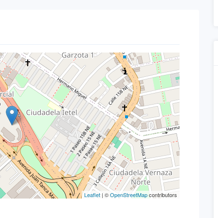
Leaflet
| ©
OpenStreetMap
contributors