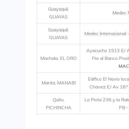
Guayaquil,
Medec N
GUAYAS
Guayaquil,
Medec Internacional 
GUAYAS
Ayacucho 1513 E/ Av
Machala, EL ORO
Fte al Banco Pro
MAC
Edifico El Navio loc
Manta, MANABI
Chavez E/ Av 18? 
Quito,
La Pinta 236 y la Rabi
PICHINCHA
PB 