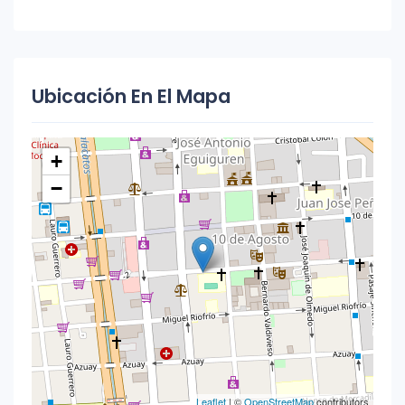
Ubicación En El Mapa
+
−
Leaflet
| ©
OpenStreetMap
contributors