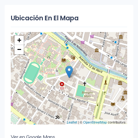
Ubicación En El Mapa
+
−
Leaflet
| ©
OpenStreetMap
contributors
Ver en Google Maps