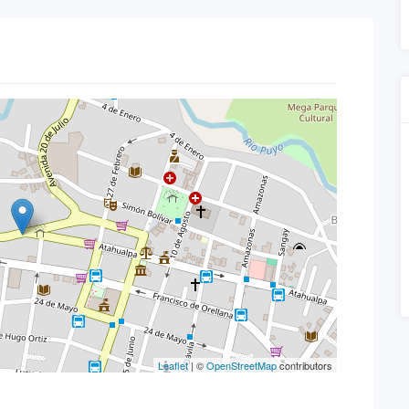
Leaflet
| ©
OpenStreetMap
contributors