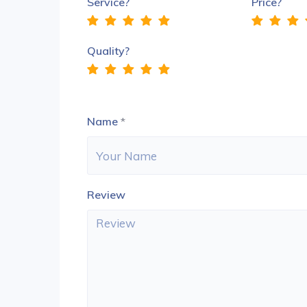
Service?
Price?
Quality?
Name
*
Review