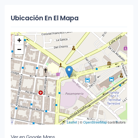
Ubicación En El Mapa
+
−
Leaflet
| ©
OpenStreetMap
contributors
Ver en Google Maps