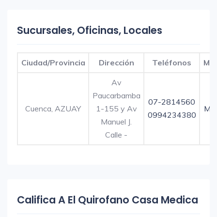
Sucursales, Oficinas, Locales
Ciudad/Provincia
Dirección
Teléfonos
Ma
Av
Paucarbamba
07-2814560
Cuenca, AZUAY
1-155 y Av
Ma
0994234380
Manuel J.
Calle -
Califica A El Quirofano Casa Medica