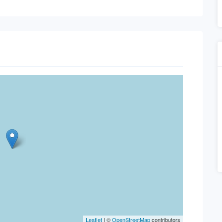
Leaflet
| ©
OpenStreetMap
contributors