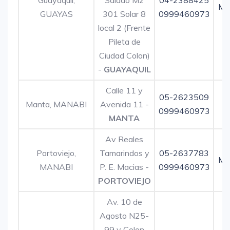
Guayaquil,
Salado Mz
04-2388425
Ma
GUAYAS
301 Solar 8
0999460973
local 2 (Frente
Pileta de
Ciudad Colon)
-
GUAYAQUIL
Calle 11 y
05-2623509
Manta, MANABI
Avenida 11 -
0999460973
MANTA
Av Reales
Portoviejo,
Tamarindos y
05-2637783
Ma
MANABI
P. E. Macias -
0999460973
PORTOVIEJO
Av. 10 de
Agosto N25-
99 y Colon