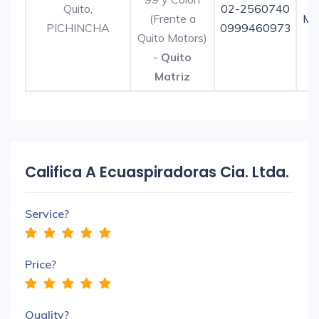
Quito,
02-2560740
(Frente a
Ma
PICHINCHA
0999460973
Quito Motors)
-
Quito
Matriz
Califica A Ecuaspiradoras Cia. Ltda.
Service?
Price?
Quality?