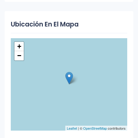
Ubicación En El Mapa
+
−
Leaflet
| ©
OpenStreetMap
contributors