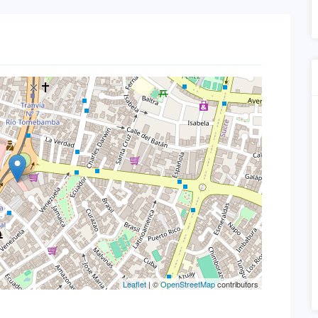
Leaflet
| ©
OpenStreetMap
contributors