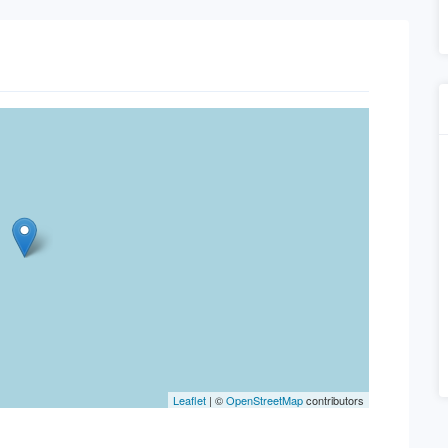
Leaflet
| ©
OpenStreetMap
contributors