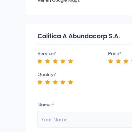
Ver en Google Maps
Califica A Abundacorp S.A.
Service?
Price?
Quality?
Name
*