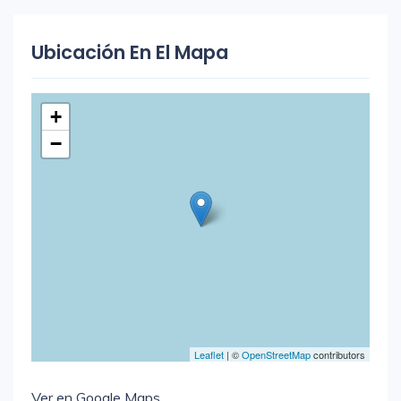
Ubicación En El Mapa
+
−
Leaflet
| ©
OpenStreetMap
contributors
Ver en Google Maps