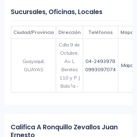
Sucursales, Oficinas, Locales
Ciudad/Provincia
Dirección
Teléfonos
Mapa
Cdla 9 de
Octubre,
Guayaquil,
Av L
04-2493978
Mapa
GUAYAS
Benites
0993097074
110 y P J
Bolo?a -
Califica A Ronquillo Zevallos Juan
Ernesto