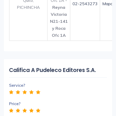
Quito,
Ofc 1A -
02-2543273
Mapa
PICHINCHA
Reyna
Victoria
N21-141
y Roca
Ofc 1A
Califica A Pudeleco Editores S.A.
Service?
Price?