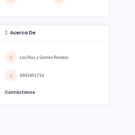
Acerca De
Los Rios y Gomez Rendon
0992451714
Contáctanos