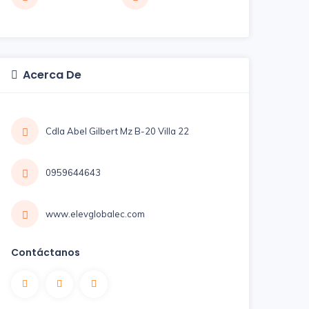
Acerca De
Cdla Abel Gilbert Mz B-20 Villa 22
0959644643
www.elevglobalec.com
Contáctanos