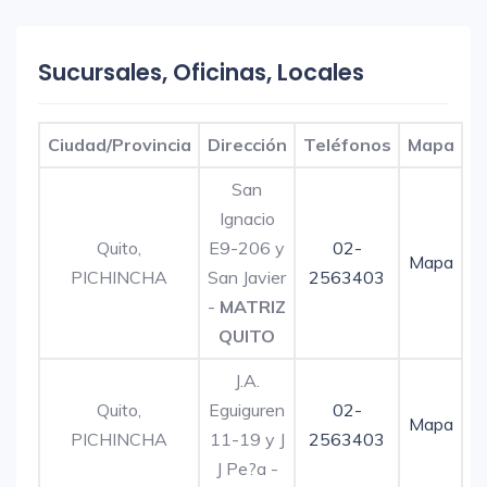
Sucursales, Oficinas, Locales
Ciudad/Provincia
Dirección
Teléfonos
Mapa
San
Ignacio
Quito,
E9-206 y
02-
Mapa
PICHINCHA
San Javier
2563403
-
MATRIZ
QUITO
J.A.
Quito,
Eguiguren
02-
Mapa
PICHINCHA
11-19 y J
2563403
J Pe?a -