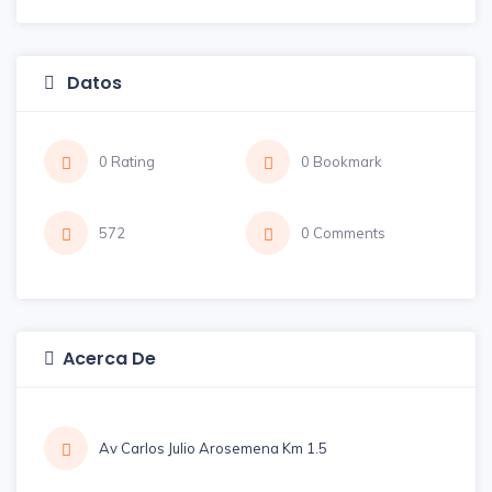
Datos
0 Rating
0 Bookmark
572
0 Comments
Acerca De
Av Carlos Julio Arosemena Km 1.5