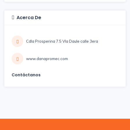
Acerca De
Cdla Prosperina 7.5 VIa Daule calle 3era
www.danapromec.com
Contáctanos