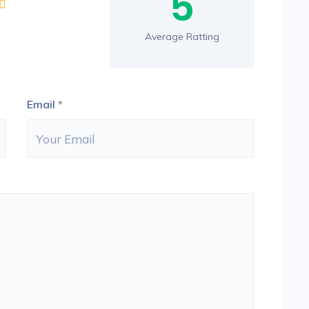
5
Average Ratting
Email
*