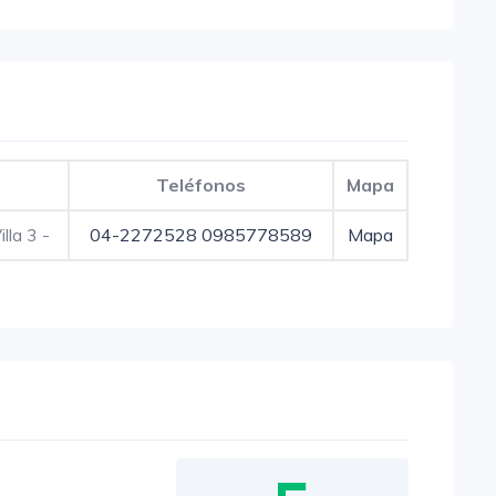
Teléfonos
Mapa
lla 3 -
04-2272528
0985778589
Mapa