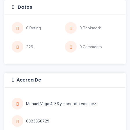
Datos
0 Rating
0 Bookmark
225
0 Comments
Acerca De
Manuel Vega 4-36 y Honorato Vasquez
0983350729