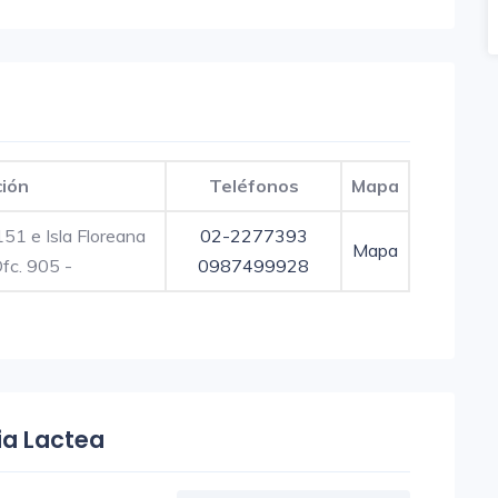
ción
Teléfonos
Mapa
151 e Isla Floreana
02-2277393
Mapa
Ofc. 905 -
0987499928
ria Lactea