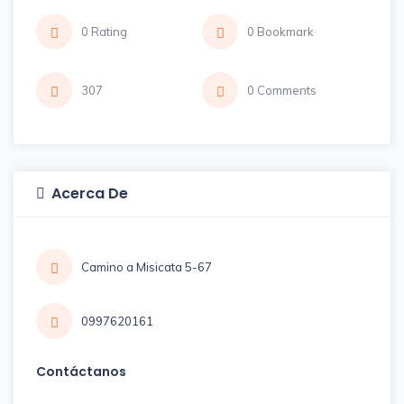
0 Rating
0 Bookmark
307
0 Comments
Acerca De
Camino a Misicata 5-67
0997620161
Contáctanos