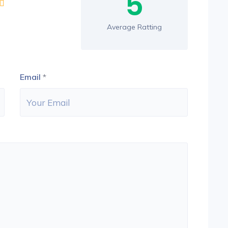
5
Average Ratting
Email
*