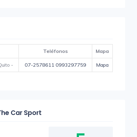
Teléfonos
Mapa
Quito -
07-2578611
0993297759
Mapa
The Car Sport