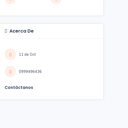
Acerca De
11 de Oct
0999496436
Contáctanos