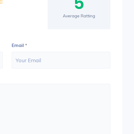
5
Average Ratting
Email
*